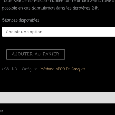
T
oute séance non-décommandée au minimum 24h à l’avance
possible en cas d’annulation dans les dernières 24h.
Séances disponibles
AJOUTER AU PANIER
UGS :
ND
Catégorie :
Méthode APOR De Gasquet
ion