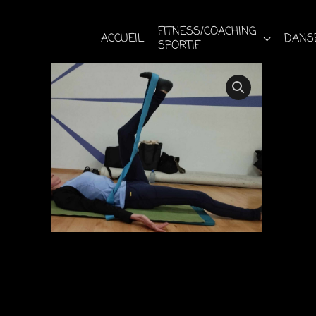
Aller
au
FITNESS/COACHING
ACCUEIL
DANSE
SPORTIF
contenu