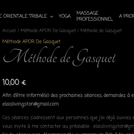
MASSAGE
 ORIENTALE TRIBALE
YOGA
A PRO
PROFESSIONNEL
quantité
Accueil
/
Méthode APOR De Gasquet
/ Méthode de Gasquet
de
Méthode APOR De Gasquet
Méthode
Méthode de Gasquet
de
Gasquet
10,00
€
Afin d’être informé(e) des prochaines séances, demandez à etre
elaislivingston@gmail.com
Ces séances s’adressent aux personnes que j’ai déjà suivies en
vous invite à me contacter au préalable : elaislivingston@g