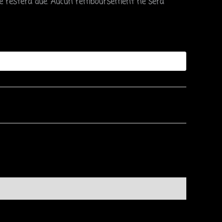
 restera due
.
Aucun remboursement ne sera