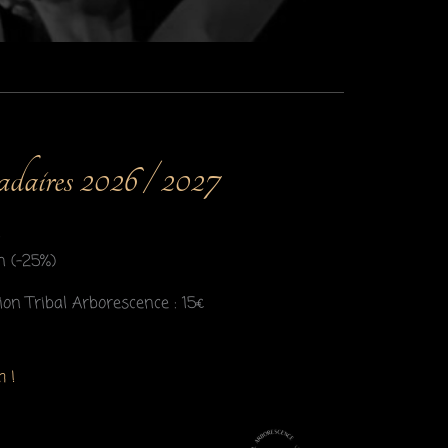
daires 2026 / 2027
n
n (-25%)
ion Tribal Arborescence : 15€
 !