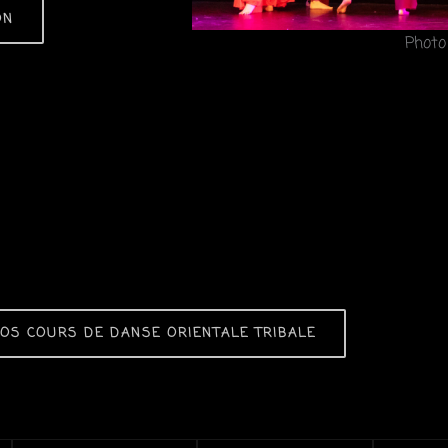
r
ON
a
Photo
m
OS COURS DE DANSE ORIENTALE TRIBALE