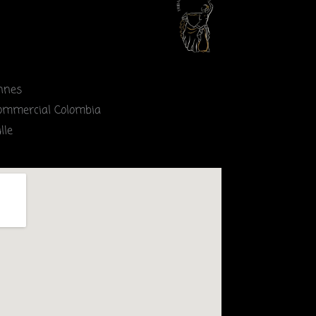
nnes
 commercial Colombia
lle