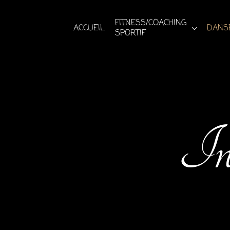
Aller
au
FITNESS/COACHING
ACCUEIL
DANSE
SPORTIF
contenu
Ins