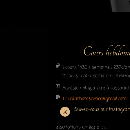
Cours hebdoma
1 cours 1h30 / semaine : 237€/a
2 cours 1h30 / semaine : 354€/a
Adhésion obligatoire à l'associat
tribal.arborescence@gmail.com
I
Suivez-vous sur Instagram
n
s
t
Inscriptions en ligne ici :
a