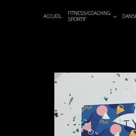
Aller
au
FITNESS/COACHING
ACCUEIL
DANSE
SPORTIF
contenu