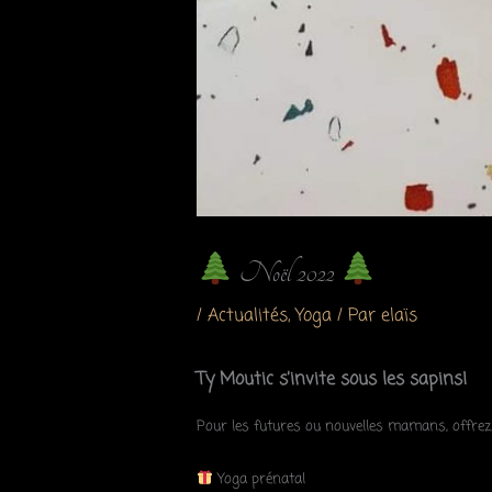
Noël 2022
/
Actualités
,
Yoga
/ Par
elaïs
Ty Moutic s’invite sous les sapins!
Pour les futures ou nouvelles mamans, offrez
Yoga prénatal