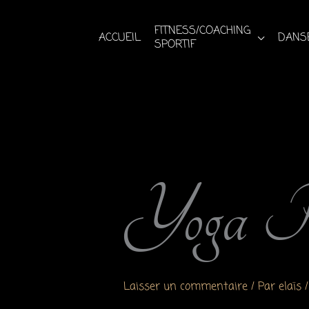
Aller
au
FITNESS/COACHING
ACCUEIL
DANSE
SPORTIF
contenu
Yoga P
Laisser un commentaire
/ Par
elaïs