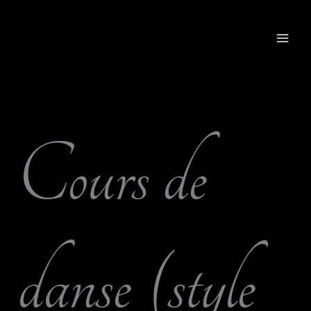
Aller
au
contenu
Cours de
danse (style