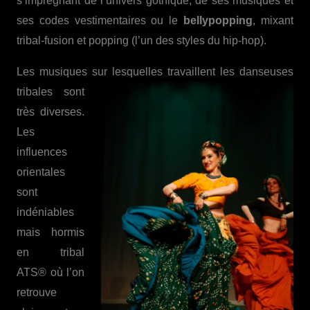
s’imprégnant de l’univers gothique, de ses musiques et
ses codes vestimentaires ou le
bellypopping
, mixant
tribal-fusion et popping (l’un des styles du hip-hop).
Les musiques sur lesquelles
travaillent les danseuses
tribales sont
très diverses.
Les
influences
orientales
sont
indéniables
mais hormis
en tribal
ATS® où l’on
retrouve