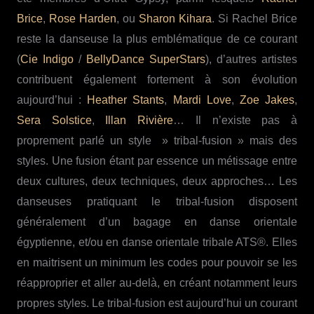
Brice
,
Rose Harden
, ou
Sharon Kihara
. Si Rachel Brice
reste la danseuse la plus emblématique de ce courant
(
Cie Indigo
/
BellyDance SuperStars
), d’autres artistes
contribuent également fortement à son évolution
aujourd’hui :
Heather Stants
,
Mardi Love
,
Zoe Jakes
,
Sera Solstice
,
Illan Rivière
… Il n’existe pas à
proprement parlé un style » tribal-fusion » mais des
styles. Une fusion étant par essence un métissage entre
deux cultures, deux techniques, deux approches… Les
danseuses pratiquant le tribal-fusion disposent
généralement d’un bagage en danse orientale
égyptienne, et/ou en danse orientale tribale ATS®. Elles
en maitrisent un minimum les codes pour pouvoir se les
réapproprier et aller au-delà, en créant notamment leurs
propres styles. Le tribal-fusion est aujourd’hui un courant